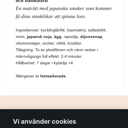
och basmatiris
En maträtt med japanska smaker som kommer
få dina smaklökar att spinna loss.
Ingredienser: kycklinglårfilé, basmatiris, salladslök,
mirin,
japansk soja
,
ägg
, rapsolja,
dijonsenap
,
vitvinsvinäger, socker, vitlök, kryddor.
Tillagning: Ta av plastfilmen och värm sedan i
mikrovågsugn full effekt: 2-4 minuter
Hållbarhet: 7 dagar i kylskåp +4.
Allergener är
fetmarkerade
.
Gör din dag lite bättre!
Vi använder cookies