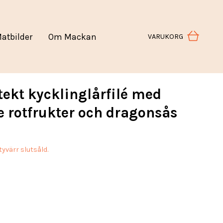
atbilder
Om Mackan
VARUKORG
ekt kycklinglårfilé med
e rotfrukter och dragonsås
yvärr slutsåld.