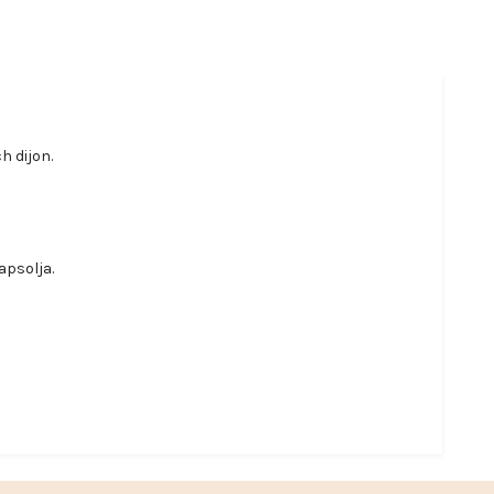
h dijon.
apsolja.