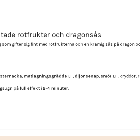
stade rotfrukter och dragonsås
g som gifter sig fint med rotfrukterna och en krämig sås på dragon oc
alsternacka,
matlagningsgrädde
LF,
dijonsenap
,
smör
LF, kryddor, r
sugn på full effekt i
2-4 minuter
.