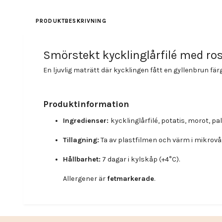
PRODUKTBESKRIVNING
Smörstekt kycklinglårfilé med ro
En ljuvlig maträtt där kycklingen fått en gyllenbrun fär
Produktinformation
Ingredienser:
kycklinglårfilé, potatis, morot, p
Tillagning:
Ta av plastfilmen och värm i mikrovåg
Hållbarhet:
7 dagar i kylskåp (+4°C).
Allergener är
fetmarkerade
.