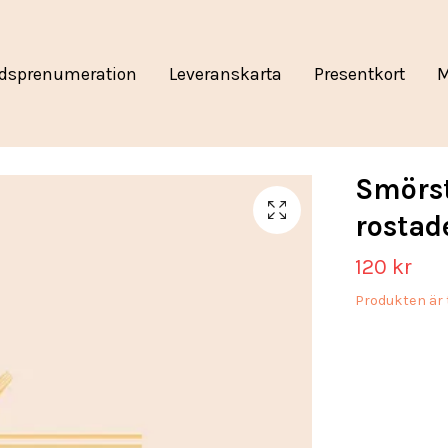
dsprenumeration
Leveranskarta
Presentkort
M
Smörst
rostad
120 kr
Produkten är t