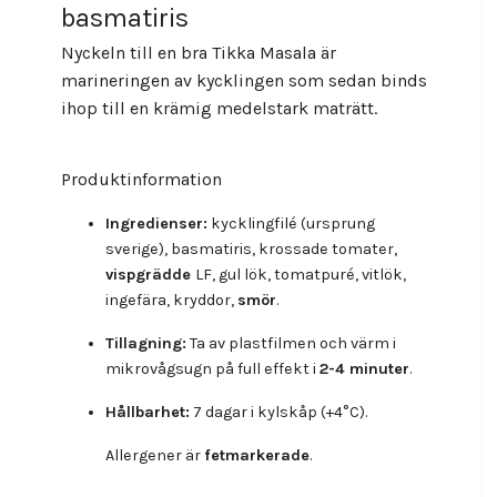
basmatiris
Nyckeln till en bra Tikka Masala är
marineringen av kycklingen som sedan binds
ihop till en krämig medelstark maträtt.
Produktinformation
Ingredienser:
kycklingfilé (ursprung
sverige), basmatiris, krossade tomater,
vispgrädde
LF, gul lök, tomatpuré, vitlök,
ingefära, kryddor,
smör
.
Tillagning:
Ta av plastfilmen och värm i
mikrovågsugn på full effekt i
2-4 minuter
.
Hållbarhet:
7 dagar i kylskåp (+4°C).
Allergener är
fetmarkerade
.