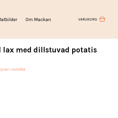
atbilder
Om Mackan
VARUKORG
 lax med dillstuvad potatis
yvärr slutsåld.