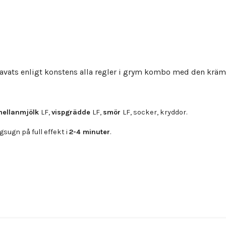
avats enligt konstens alla regler i grym kombo med den kräm
mellanmjölk
LF,
vispgrädde
LF,
smör
LF, socker, kryddor.
sugn på full effekt i
2-4 minuter
.