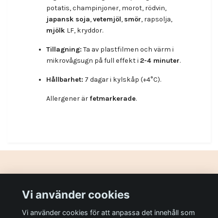
potatis, champinjoner, morot, rödvin,
japansk
soja
,
vetemjöl
,
smör
, rapsolja,
mjölk
LF, kryddor.
Tillagning:
Ta av plastfilmen och värm i
mikrovågsugn på full effekt i
2-4 minuter
.
Hållbarhet:
7 dagar i kylskåp (+4°C).
Allergener är
fetmarkerade
.
Gör din dag lite bättre!
Vi använder cookies
Vi använder cookies för att anpassa det innehåll som
Sociala medier