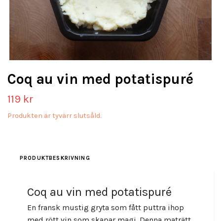
Coq au vin med potatispuré
119 kr
Produkten är tyvärr slutsåld.
PRODUKTBESKRIVNING
Coq au vin med potatispuré
En fransk mustig gryta som fått puttra ihop
med rött vin som skapar magi. Denna maträtt