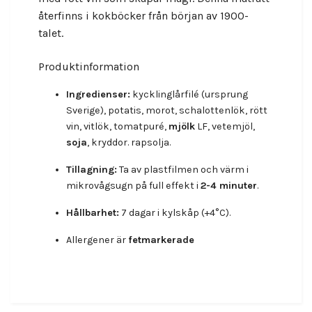
återfinns i kokböcker från början av 1900-
talet.
Produktinformation
Ingredienser:
kycklinglårfilé (ursprung
Sverige), potatis, morot, schalottenlök, rött
vin, vitlök, tomatpuré,
mjölk
LF, vetemjöl,
soja
, kryddor. rapsolja.
Tillagning:
Ta av plastfilmen och värm i
mikrovågsugn på full effekt i
2-4 minuter
.
Hållbarhet:
7 dagar i kylskåp (+4°C).
Allergener är
fetmarkerade