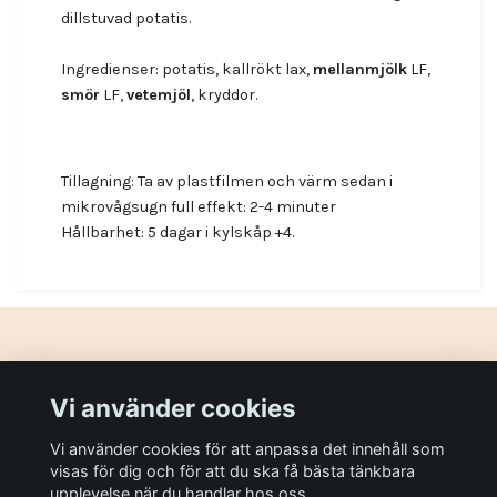
dillstuvad potatis.
Ingredienser: potatis, kallrökt lax,
mellanmjölk
LF,
smör
LF,
vetemjöl
, kryddor.
Tillagning: Ta av plastfilmen och värm sedan i
mikrovågsugn full effekt: 2-4 minuter
Hållbarhet: 5 dagar i kylskåp +4.
Gör din dag lite bättre!
Vi använder cookies
Vi använder cookies för att anpassa det innehåll som
Sociala medier
visas för dig och för att du ska få bästa tänkbara
upplevelse när du handlar hos oss.