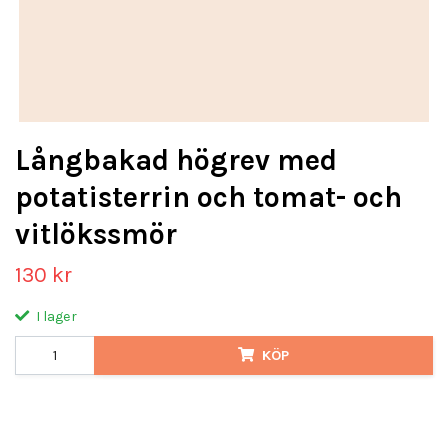
Långbakad högrev med
potatisterrin och tomat- och
vitlökssmör
130 kr
I lager
KÖP