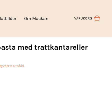
atbilder
Om Mackan
VARUKORG
pasta med trattkantareller
yvärr slutsåld.